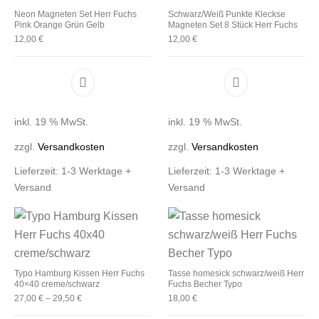
Neon Magneten Set Herr Fuchs
Schwarz/Weiß Punkte Kleckse
Pink Orange Grün Gelb
Magneten Set 8 Stück Herr Fuchs
12,00
€
12,00
€
inkl. 19 % MwSt.
inkl. 19 % MwSt.
zzgl.
Versandkosten
zzgl.
Versandkosten
Lieferzeit:
1-3 Werktage +
Lieferzeit:
1-3 Werktage +
Versand
Versand
Typo Hamburg Kissen Herr Fuchs
Tasse homesick schwarz/weiß Herr
40×40 creme/schwarz
Fuchs Becher Typo
27,00
€
–
29,50
€
18,00
€