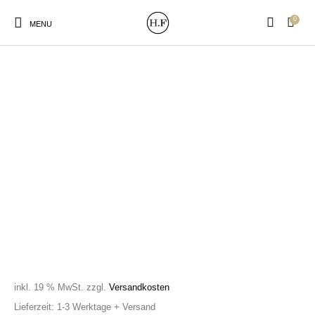
0
MENU
New Products
On Sale!
Wandteller
Geschirrtücher
Mützen / Beanies und
Gutscheine
Kissen
Magneten
Patches
Print:
Strudia-Kampfkunst
Taschen/Turnbeutel
Tassen
Poster&Notizbücher
für den Kopf
inkl. 19 % MwSt.
zzgl.
Versandkosten
Lieferzeit:
1-3 Werktage + Versand