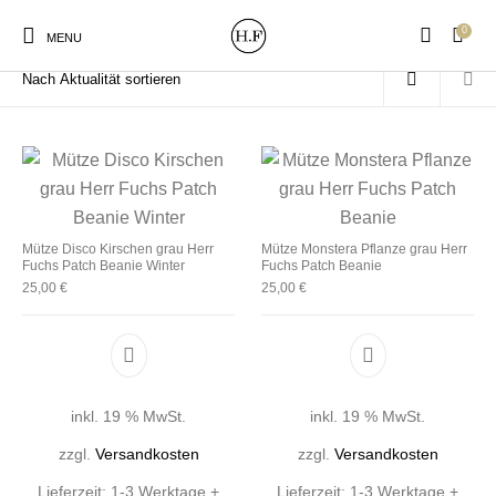
0
Start
/
Produkte verschlagwortet mit „Beenie“
MENU
New Products
On Sale!
Wandteller
Geschirrtücher
Mütze Disco Kirschen grau Herr
Mütze Monstera Pflanze grau Herr
Fuchs Patch Beanie Winter
Fuchs Patch Beanie
25,00
€
25,00
€
Mützen / Beanies und
Gutscheine
Kissen
Magneten
Patches
Print:
Strudia-Kampfkunst
Taschen/Turnbeutel
Tassen
inkl. 19 % MwSt.
inkl. 19 % MwSt.
Poster&Notizbücher
für den Kopf
zzgl.
Versandkosten
zzgl.
Versandkosten
Lieferzeit:
1-3 Werktage +
Lieferzeit:
1-3 Werktage +