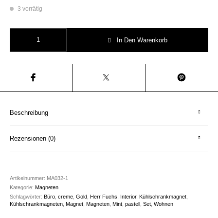
3 vorrätig
Gold Mint Magneten Set 8 Stück Herr Fuchs Menge
In Den Warenkorb
Beschreibung
Rezensionen (0)
Artikelnummer:
MA032-1
Kategorie:
Magneten
Schlagwörter:
Büro
,
creme
,
Gold
,
Herr Fuchs
,
Interior
,
Kühlschrankmagnet
,
Kühlschrankmagneten
,
Magnet
,
Magneten
,
Mint
,
pastell
,
Set
,
Wohnen