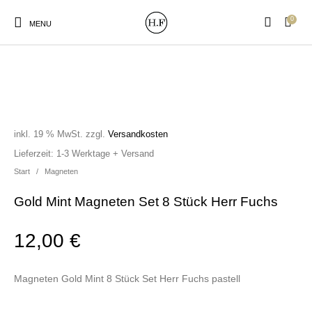
0
MENU
inkl. 19 % MwSt.
zzgl.
Versandkosten
New Products
On Sale!
Wandteller
Geschirrtücher
Lieferzeit:
1-3 Werktage + Versand
Start
/
Magneten
Mützen / Beanies und
Gutscheine
Kissen
Magneten
Patches
Gold Mint Magneten Set 8 Stück Herr Fuchs
12,00
€
Print:
Strudia-Kampfkunst
Taschen/Turnbeutel
Tassen
Poster&Notizbücher
für den Kopf
Magneten Gold Mint 8 Stück Set Herr Fuchs pastell