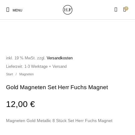
0
MENU
inkl. 19 % MwSt.
zzgl.
Versandkosten
New Products
On Sale!
Wandteller
Geschirrtücher
Lieferzeit:
1-3 Werktage + Versand
Start
/
Magneten
Mützen / Beanies und
Gutscheine
Kissen
Magneten
Patches
Gold Magneten Set Herr Fuchs Magnet
12,00
€
Print:
Strudia-Kampfkunst
Taschen/Turnbeutel
Tassen
Poster&Notizbücher
für den Kopf
Magneten Gold Metallic 8 Stück Set Herr Fuchs Magnet