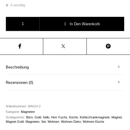
4 vorrätig
Gold Magneten Set Herr Fuchs Magnet Menge
In Den Warenkorb
Beschreibung
Rezensionen (0)
Artikelnummer:
MA014-2
Kategorie:
Magneten
Schlagwörter:
Büro
,
Gold
,
hello
,
Herr Fuchs
,
Küche
,
Kühlschrankmagnete
,
Magnet
,
Magnet Gold
,
Magneten
,
Set
,
Wohnen
,
Wohnen Deko
,
Wohnen Küche