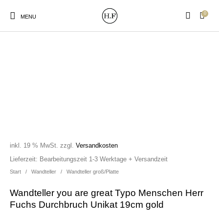
0
MENU
New Products
On Sale!
Wandteller
Geschirrtücher
Mützen / Beanies und
Gutscheine
Kissen
Magneten
Patches
inkl. 19 % MwSt.
zzgl.
Versandkosten
Lieferzeit:
Bearbeitungszeit 1-3 Werktage + Versandzeit
Start
/
Wandteller
/
Wandteller groß/Platte
Print:
Strudia-Kampfkunst
Taschen/Turnbeutel
Tassen
Poster&Notizbücher
für den Kopf
Wandteller you are great Typo Menschen Herr
Fuchs Durchbruch Unikat 19cm gold