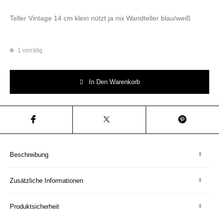
Teller Vintage 14 cm klein nützt ja nix Wandteller blau/weiß
1 vorrätig
Wandteller Typo nützt ja nix Herr Fuchs mini 14cm Blau/Weiß Menge
In Den Warenkorb
Beschreibung
Zusätzliche Informationen
Produktsicherheit