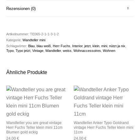
Rezensionen (0)
Artikelnummer:
TE065-2-1-1-3-1-2
Kategorie:
Wandteller mini
Schlagwörter:
Blau
,
blau weiß
,
Herr Fuchs
,
Interior
,
jetzt
,
klein
,
mini
,
nützt ja nix
,
Typo
,
Typo jetzt
,
Vintage
,
Wandteller
,
weiss
,
Wohnaccessoires
,
Wohnen
Ähnliche Produkte
Wandteller you are great vintage
Wandteller Anker Typo Goldrand
Herr Fuchs Teller klein mini 11cm
vintage Herr Fuchs Teller klein mini
Blumen gold eckig
11cm
24,00
€
24,00
€