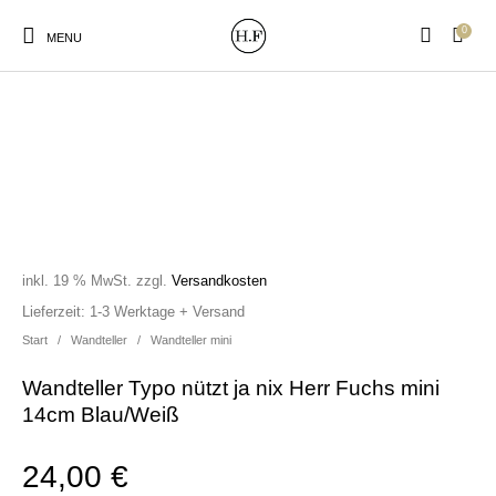
0
MENU
New Products
On Sale!
Wandteller
Geschirrtücher
inkl. 19 % MwSt.
zzgl.
Versandkosten
Mützen / Beanies und
Gutscheine
Kissen
Magneten
Lieferzeit:
1-3 Werktage + Versand
Patches
Start
/
Wandteller
/
Wandteller mini
Wandteller Typo nützt ja nix Herr Fuchs mini
Print:
Strudia-Kampfkunst
Taschen/Turnbeutel
Tassen
14cm Blau/Weiß
Poster&Notizbücher
für den Kopf
24,00
€