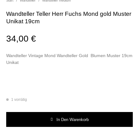
Start
/
Wandteller
/
Wandteller medium
Wandteller Teller Herr Fuchs Mond gold Muster
Unikat 19cm
34,00
€
Wandteller Vintage Mond Wandteller Gold Blumen Muster 19cm
Unikat
1 vorrätig
Wandteller Teller Herr Fuchs Mond gold Muster Unikat 19cm Menge
In Den Warenkorb