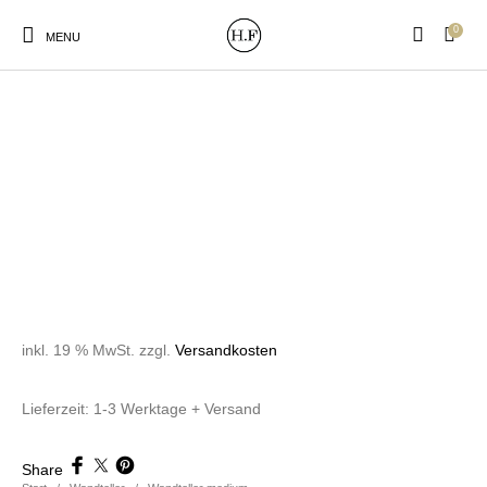
0
MENU
New Products
On Sale!
Wandteller
Geschirrtücher
Mützen / Beanies und
Gutscheine
Kissen
Magneten
Patches
inkl. 19 % MwSt.
zzgl.
Versandkosten
Print:
Strudia-Kampfkunst
Taschen/Turnbeutel
Tassen
Lieferzeit:
1-3 Werktage + Versand
Poster&Notizbücher
für den Kopf
Share