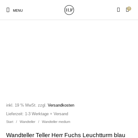
0
MENU
New Products
On Sale!
Wandteller
Geschirrtücher
Mützen / Beanies und
Gutscheine
Kissen
Magneten
Patches
inkl. 19 % MwSt.
zzgl.
Versandkosten
Print:
Strudia-Kampfkunst
Taschen/Turnbeutel
Tassen
Lieferzeit:
1-3 Werktage + Versand
Poster&Notizbücher
für den Kopf
Start
/
Wandteller
/
Wandteller medium
Wandteller Teller Herr Fuchs Leuchtturm blau