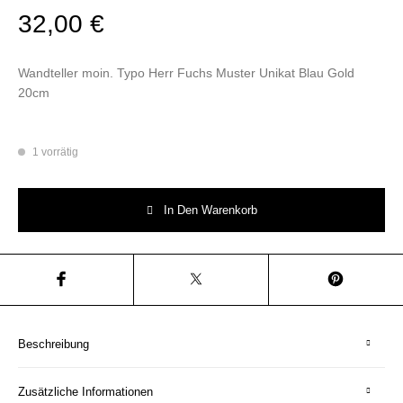
32,00
€
Wandteller moin. Typo Herr Fuchs Muster Unikat Blau Gold
20cm
1 vorrätig
Wandteller moin. Typo Herr Fuchs Muster Unikat Gold Blau 20cm Menge
In Den Warenkorb
Beschreibung
Zusätzliche Informationen