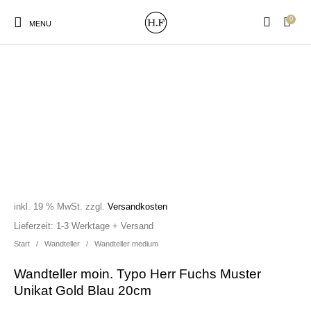
0
MENU
New Products
On Sale!
Wandteller
Geschirrtücher
Mützen / Beanies und
Gutscheine
Kissen
Magneten
Patches
inkl. 19 % MwSt.
zzgl.
Versandkosten
Lieferzeit:
1-3 Werktage + Versand
Start
/
Wandteller
/
Wandteller medium
Print:
Strudia-Kampfkunst
Taschen/Turnbeutel
Tassen
Poster&Notizbücher
für den Kopf
Wandteller moin. Typo Herr Fuchs Muster
Unikat Gold Blau 20cm