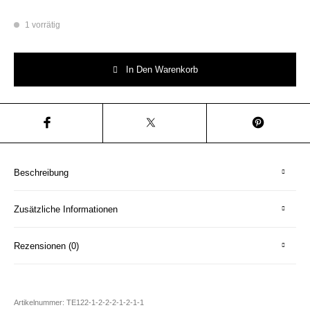
1 vorrätig
Wandteller moin. Typo Herr Fuchs Blau Blume Unikat 19cm Menge
In Den Warenkorb
Beschreibung
Zusätzliche Informationen
Rezensionen (0)
Artikelnummer:
TE122-1-2-2-2-1-2-1-1