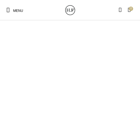
0
MENU
New Products
On Sale!
Wandteller
Geschirrtücher
Mützen / Beanies und
Gutscheine
Kissen
Magneten
Patches
Print:
Strudia-Kampfkunst
Taschen/Turnbeutel
Tassen
Poster&Notizbücher
für den Kopf