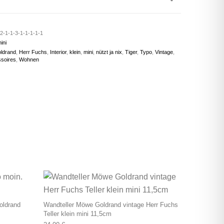
2-1-1-3-1-1-1-1-1
ini
ldrand
,
Herr Fuchs
,
Interior
,
klein
,
mini
,
nützt ja nix
,
Tiger
,
Typo
,
Vintage
,
soires
,
Wohnen
oldrand
Wandteller Möwe Goldrand vintage Herr Fuchs
Teller klein mini 11,5cm