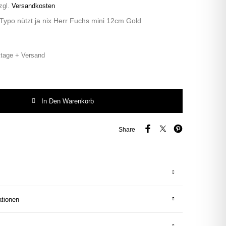
zgl.
Versandkosten
Typo nützt ja nix Herr Fuchs mini 12cm Gold
tage + Versand
ypo nützt ja nix Herr Fuchs mini 12cm Gold Menge
In Den Warenkorb
Share
ationen