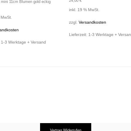
24,00
€
in mini 11cm Blumen gold eckig
inkl. 19 % MwSt.
% MwSt.
zzgl.
Versandkosten
andkosten
Lieferzeit:
1-3 Werktage + Versa
:
1-3 Werktage + Versand
Vertrag Widerrufen