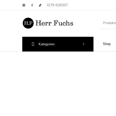
0179 4160167
Shop
Kategorien
New Products
On Sale!
Wandtel
Print: Poster&