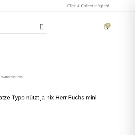
Click & Collect möglich!
0
Mützen / Beanies und
Kissen
Magneten
Patches
Wandteller mini
tze Typo nützt ja nix Herr Fuchs mini
Tassen