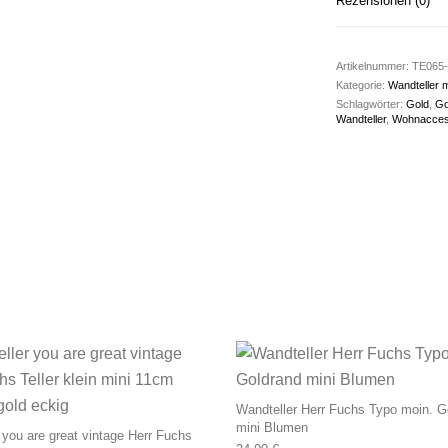
Rezensionen (0)
Artikelnummer:
TE065-
Kategorie:
Wandteller m
Schlagwörter:
Gold
,
Go
Wandteller
,
Wohnacces
Wandteller Herr Fuchs Typo moin. G
mini Blumen
 you are great vintage Herr Fuchs