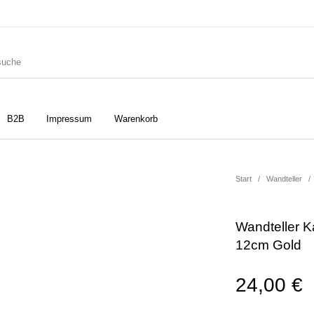
B2B
Impressum
Warenkorb
ler
Geschirrtücher
Gutscheine
Start
/
Wandteller
/
Wandteller Ka
Strudia-Kampfkunst für den
Notizbücher
Taschen/Turnbeutel
12cm Gold
Kopf
24,00
€