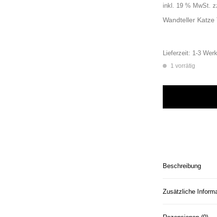
inkl. 19 % MwSt.
z
Wandteller Katze 
Lieferzeit:
1-3 Werk
1 vorrätig
Wandteller Katze T
Beschreibung
Zusätzliche Inform