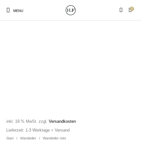
0
MENU
New Products
On Sale!
Wandteller
Geschirrtücher
Mützen / Beanies und
Gutscheine
Kissen
Magneten
Patches
Print:
Strudia-Kampfkunst
Taschen/Turnbeutel
Tassen
Poster&Notizbücher
für den Kopf
inkl. 19 % MwSt.
zzgl.
Versandkosten
Lieferzeit:
1-3 Werktage + Versand
Start
/
Wandteller
/
Wandteller mini