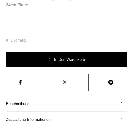
24cm Platte
1 vorrätig
Wandteller Herr Fuchs Typo Nützt ja nix Wohnen Blumen Gold 24cm Plat
In Den Warenkorb
Beschreibung
Zusätzliche Informationen