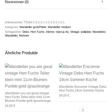
Rezensionen (0)
Artikelnummer:
TE164-2-2-2-1-1-1-1-1-2-1-1-2-1
Kategorien:
Wandteller groß/Platte
,
Wandteller medium
Schlagwörter:
Deko
,
Herr Fuchs
,
Interior
,
nützt ja nix
,
Vintage
,
wallplate
,
Wanddeko
,
Wandteller
,
Wohnen
Ähnliche Produkte
Wandteller Eiscreme Vintage Deko
Herr Fuchs 19cm Sommer Küche
Wandteller you are great vintage
34,00
€
Herr Fuchs Teller klein mini 11cm
Blumen Punkte gold /grau/orange
24,00
€