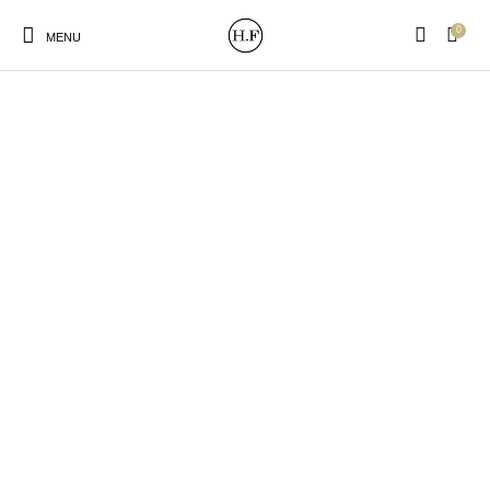
0
MENU
New Products
On Sale!
Wandteller
Geschirrtücher
Mützen / Beanies und
Gutscheine
Kissen
Magneten
Patches
Print:
Strudia-Kampfkunst
Taschen/Turnbeutel
Tassen
Poster&Notizbücher
für den Kopf