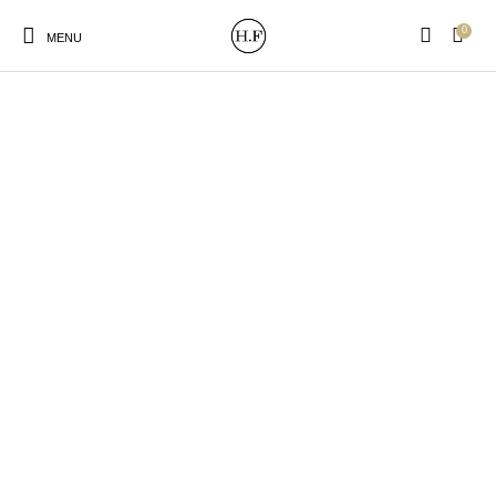
0
MENU
New Products
On Sale!
Wandteller
Geschirrtücher
Mützen / Beanies und
Gutscheine
Kissen
Magneten
Patches
Print:
Strudia-Kampfkunst
Taschen/Turnbeutel
Tassen
Poster&Notizbücher
für den Kopf