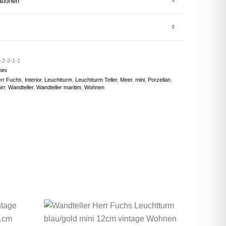
ationen
-2-2-1-1
ini
rr Fuchs
,
Interior
,
Leuchtturm
,
Leuchtturm Teller
,
Meer
,
mini
,
Porzellan
,
rr
,
Wandteller
,
Wandteller maritim
,
Wohnen