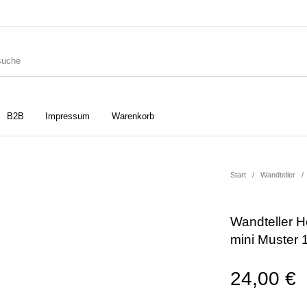
B2B
Impressum
Warenkorb
ler
Geschirrtücher
Gutscheine
Start
/
Wandteller
/
Wandteller H
Strudia-Kampfkunst für den
Notizbücher
Taschen/Turnbeutel
mini Muster
Kopf
24,00
€