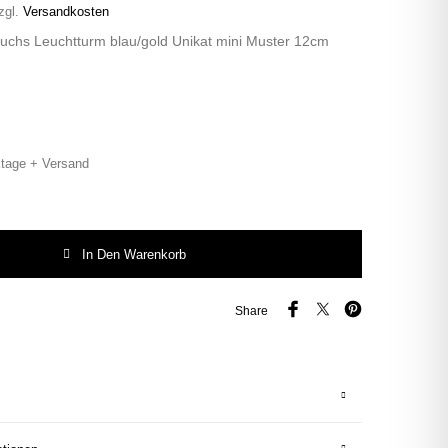
zgl.
Versandkosten
Fuchs Leuchtturm blau/gold Unikat mini Muster 12cm
tage + Versand
chs Leuchtturm blau/gold Unikat mini Muster 12cm Menge
In Den Warenkorb
Share