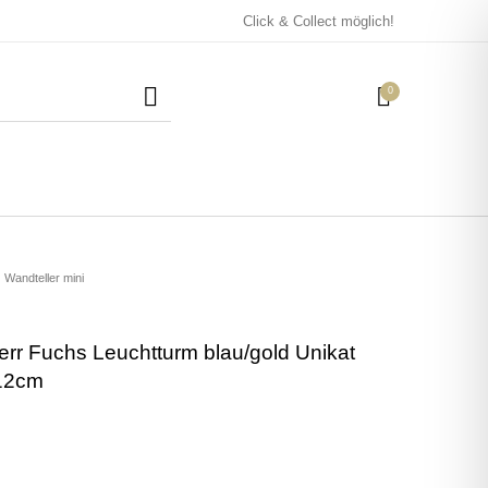
Click & Collect möglich!
0
Mützen / Beanies und
Kissen
Magneten
Patches
Wandteller mini
err Fuchs Leuchtturm blau/gold Unikat
Tassen
 12cm