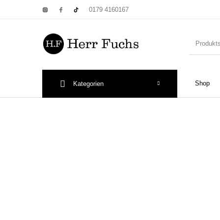
0179 4160167
Shop
Kategorien
New Products
On Sale!
Wandtel
Print: Poster&