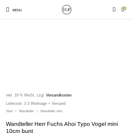
0
MENU
New Products
On Sale!
Wandteller
Geschirrtücher
Mützen / Beanies und
Gutscheine
Kissen
Magneten
Patches
inkl. 19 % MwSt.
zzgl.
Versandkosten
Lieferzeit:
1-3 Werktage + Versand
Print:
Strudia-Kampfkunst
Taschen/Turnbeutel
Tassen
Start
/
Wandteller
/
Wandteller mini
Poster&Notizbücher
für den Kopf
Wandteller Herr Fuchs Ahoi Typo Vogel mini
10cm bunt