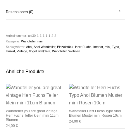
Rezensionen (0)
Artikelnummer:
uni30-1-1-1-1-1-2-2
Kategorie:
Wandteller mini
Schlagwörter:
Ahoi
,
Ahoi Wandteller
,
Einzelstück
,
Herr Fuchs
,
Interior
,
mini
,
Typo
,
Unikat
,
Vintage
,
Vogel
,
wallplate
,
Wandteller
,
Wohnen
Ähnliche Produkte
Wandteller you are great vintage
Wandteller Herr Fuchs Typo Ahoi
Herr Fuchs Teller klein mini 11cm
Blumen Muster mini Rosen 10cm
Blumen
24,00
€
24,00
€