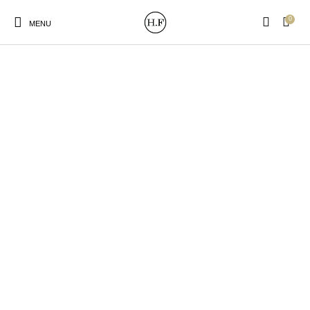
0
MENU
New Products
On Sale!
Wandteller
Geschirrtücher
Mützen / Beanies und
Gutscheine
Kissen
Magneten
Patches
Print:
Strudia-Kampfkunst
Taschen/Turnbeutel
Tassen
Poster&Notizbücher
für den Kopf