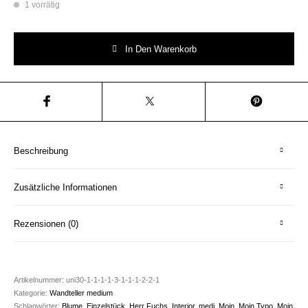
1 vorrätig
Wandteller Herr Fuchs Typo moin. medi Unikat Blume 16cm Menge
In Den Warenkorb
Beschreibung
Zusätzliche Informationen
Rezensionen (0)
Artikelnummer:
uni30-1-1-1-1-3-1-1-1-2-2-1
Kategorie:
Wandteller medium
Schlagwörter:
Blume
,
Einzelstück
,
Herr Fuchs
,
Interior
,
medi
,
Moin
,
Moin Typo
,
Moin