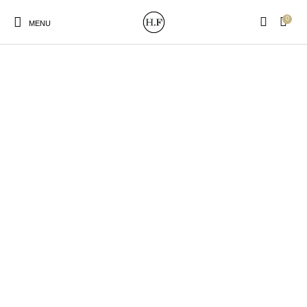
0
MENU
New Products
On Sale!
Wandteller
Geschirrtücher
Mützen / Beanies und
Gutscheine
Kissen
Magneten
Patches
Print:
Strudia-Kampfkunst
Taschen/Turnbeutel
Tassen
Poster&Notizbücher
für den Kopf