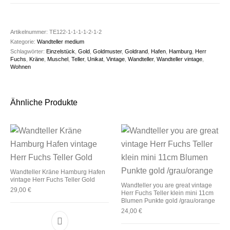
Artikelnummer:
TE122-1-1-1-1-2-1-2
Kategorie:
Wandteller medium
Schlagwörter:
Einzelstück
,
Gold
,
Goldmuster
,
Goldrand
,
Hafen
,
Hamburg
,
Herr
Fuchs
,
Kräne
,
Muschel
,
Teller
,
Unikat
,
Vintage
,
Wandteller
,
Wandteller vintage
,
Wohnen
Ähnliche Produkte
Wandteller Kräne Hamburg Hafen
vintage Herr Fuchs Teller Gold
Wandteller you are great vintage
29,00
€
Herr Fuchs Teller klein mini 11cm
Blumen Punkte gold /grau/orange
24,00
€