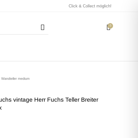
Click & Collect möglich!
0
Mützen / Beanies und
Kissen
Magneten
Patches
Wandteller medium
chs vintage Herr Fuchs Teller Breiter
Tassen
x