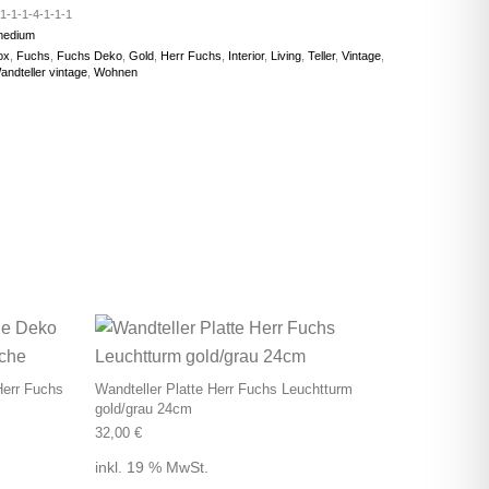
1-1-1-4-1-1-1
medium
ox
,
Fuchs
,
Fuchs Deko
,
Gold
,
Herr Fuchs
,
Interior
,
Living
,
Teller
,
Vintage
,
andteller vintage
,
Wohnen
Herr Fuchs
Wandteller Platte Herr Fuchs Leuchtturm
gold/grau 24cm
32,00
€
inkl. 19 % MwSt.