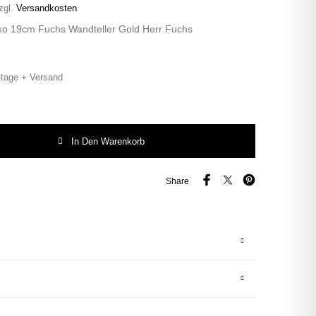
zgl.
Versandkosten
eko 19cm Fuchs Wandteller Gold Herr Fuchs
tage + Versand
intage Herr Fuchs Teller Breiter Goldrand Fox Menge
In Den Warenkorb
Share