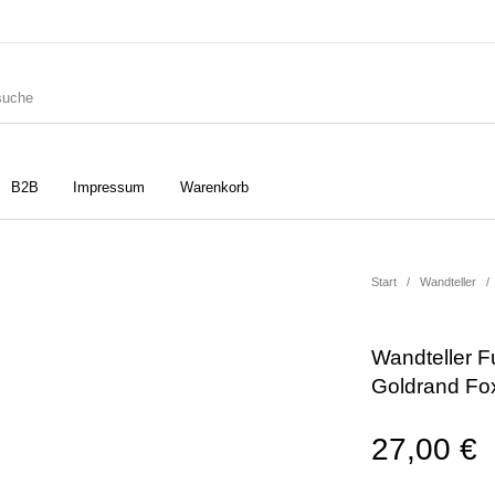
B2B
Impressum
Warenkorb
ler
Geschirrtücher
Gutscheine
Start
/
Wandteller
/
Wandteller Fu
Strudia-Kampfkunst für den
Notizbücher
Taschen/Turnbeutel
Goldrand Fo
Kopf
27,00
€