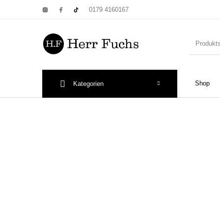
0179 4160167
Shop
Kategorien
New Products
On Sale!
Wandtel
Print: Poster&