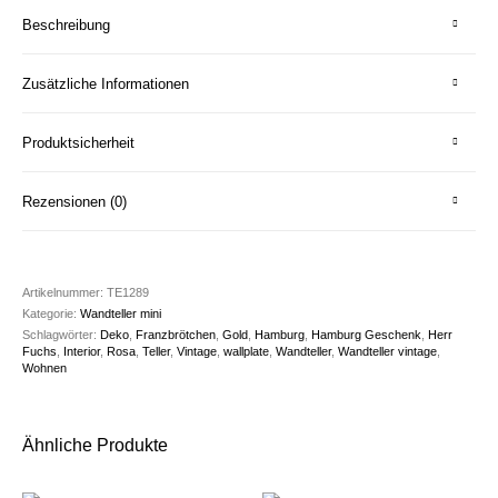
Beschreibung
Zusätzliche Informationen
Produktsicherheit
Rezensionen (0)
Artikelnummer:
TE1289
Kategorie:
Wandteller mini
Schlagwörter:
Deko
,
Franzbrötchen
,
Gold
,
Hamburg
,
Hamburg Geschenk
,
Herr
Fuchs
,
Interior
,
Rosa
,
Teller
,
Vintage
,
wallplate
,
Wandteller
,
Wandteller vintage
,
Wohnen
Ähnliche Produkte