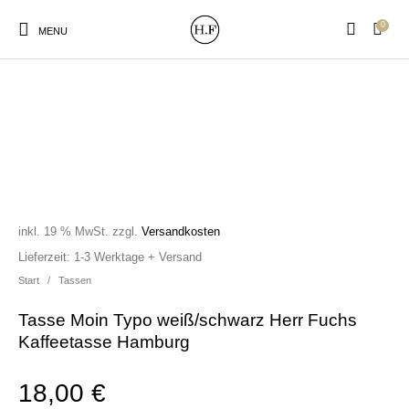
0
MENU
New Products
On Sale!
Wandteller
Geschirrtücher
inkl. 19 % MwSt.
zzgl.
Versandkosten
Mützen / Beanies und
Gutscheine
Kissen
Magneten
Lieferzeit:
1-3 Werktage + Versand
Patches
Start
/
Tassen
Tasse Moin Typo weiß/schwarz Herr Fuchs
Print:
Strudia-Kampfkunst
Taschen/Turnbeutel
Tassen
Kaffeetasse Hamburg
Poster&Notizbücher
für den Kopf
18,00
€