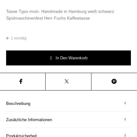
Tasse Typo moin. Handmade in Hamburg weiß schwarz
Spülmaschinenfest Herr Fuchs Kaffeetasse
1 vorrätig
Tasse Moin Typo weiß/schwarz Herr Fuchs Kaffeetasse Hamburg Menge
In Den Warenkorb
Beschreibung
Zusätzliche Informationen
Produktsicherheit