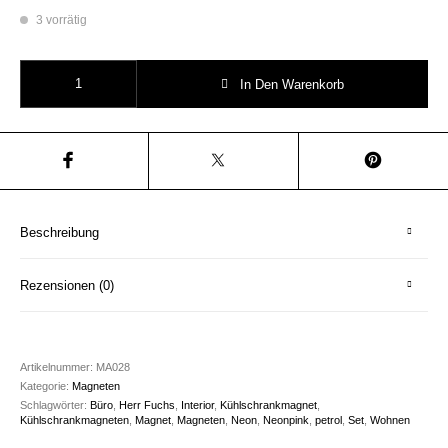
3 vorrätig
Petrol Neonpink Magneten Set 8 Stück Herr Fuchs Menge
In Den Warenkorb
Beschreibung
Rezensionen (0)
Artikelnummer:
MA028
Kategorie:
Magneten
Schlagwörter:
Büro
,
Herr Fuchs
,
Interior
,
Kühlschrankmagnet
,
Kühlschrankmagneten
,
Magnet
,
Magneten
,
Neon
,
Neonpink
,
petrol
,
Set
,
Wohnen