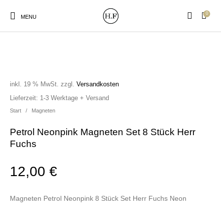
0
MENU
inkl. 19 % MwSt.
zzgl.
Versandkosten
New Products
On Sale!
Wandteller
Geschirrtücher
Lieferzeit:
1-3 Werktage + Versand
Start
/
Magneten
Petrol Neonpink Magneten Set 8 Stück Herr
Mützen / Beanies und
Gutscheine
Kissen
Magneten
Patches
Fuchs
12,00
€
Print:
Strudia-Kampfkunst
Taschen/Turnbeutel
Tassen
Poster&Notizbücher
für den Kopf
Magneten Petrol Neonpink 8 Stück Set Herr Fuchs Neon