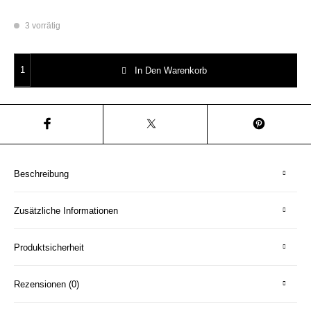
3 vorrätig
Patch / Patches Überraschungstüte 10 Stück Geburtstag Wundertüte Me
In Den Warenkorb
Beschreibung
Zusätzliche Informationen
Produktsicherheit
Rezensionen (0)