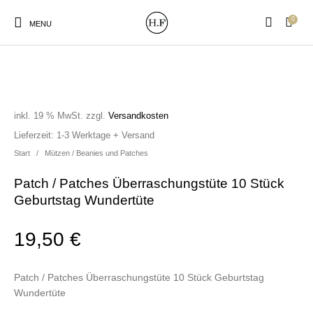
0
MENU
inkl. 19 % MwSt.
zzgl.
Versandkosten
Lieferzeit:
1-3 Werktage + Versand
New Products
On Sale!
Wandteller
Geschirrtücher
Start
/
Mützen / Beanies und Patches
Patch / Patches Überraschungstüte 10 Stück
Mützen / Beanies und
Gutscheine
Kissen
Magneten
Geburtstag Wundertüte
Patches
19,50
€
Print:
Strudia-Kampfkunst
Taschen/Turnbeutel
Tassen
Poster&Notizbücher
für den Kopf
Patch / Patches Überraschungstüte 10 Stück Geburtstag
Wundertüte