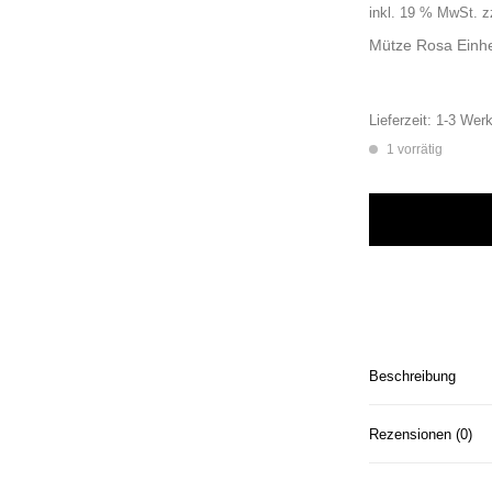
inkl. 19 % MwSt.
z
Mütze Rosa Einhe
Lieferzeit:
1-3 Werk
1 vorrätig
Mütze Altrosa Hand
Beschreibung
Rezensionen (0)