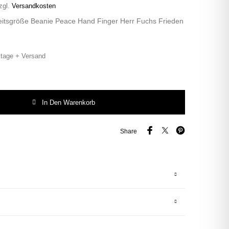
zgl.
Versandkosten
itsgröße Beanie Peace Hand Finger Herr Fuchs Frieden
tage + Versand
 Finger Herr Fuchs Patch Beanie Peace Frieden rosa Menge
In Den Warenkorb
Share