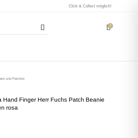
Click & Collect möglich!
0
Mützen / Beanies und
Kissen
Magneten
Patches
nies und Patches
a Hand Finger Herr Fuchs Patch Beanie
Tassen
en rosa