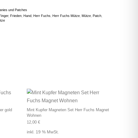
anies und Patches
Finger
,
Frieden
,
Hand
,
Herr Fuchs
,
Herr Fuchs Mütze
,
Mütze
,
Patch
,
tze
 auf. Die Optionen können auf der Produktseite gewählt werden
er gold
Mint Kupfer Magneten Set Herr Fuchs Magnet
Wohnen
12,00
€
inkl. 19 % MwSt.