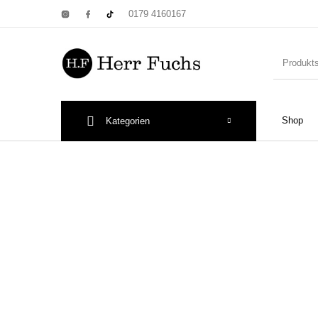
0179 4160167
Shop
Kategorien
New Products
On Sale!
Wandtel
Print: Poster&