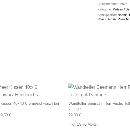
Artikelnummer:
M028
Kategorie:
Mützen / Be
Schlagwörter:
Beanie
,
Peace
,
Rosa
,
Rosa Mü
Dieses Produkt weist mehrere Varianten
 Kissen 40×40 Creme/schwarz Herr
Wandteller Seemann Herr Fuchs Tell
vintage
29,50
€
29,00
€
.
inkl. 19 % MwSt.