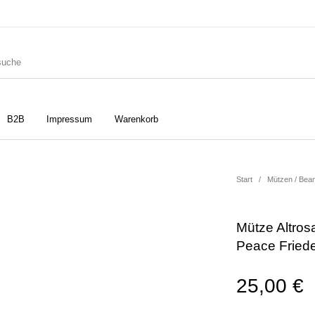
B2B
Impressum
Warenkorb
ler
Geschirrtücher
Gutscheine
Start
/
Mützen / Bea
Mütze Altros
Strudia-Kampfkunst für den
Notizbücher
Taschen/Turnbeutel
Peace Fried
Kopf
25,00
€