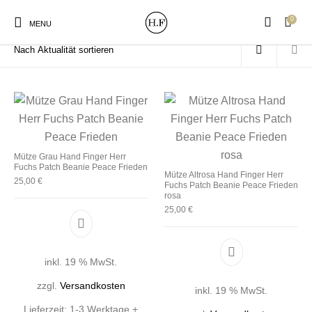
0
Start
/
Produkte verschlagwortet mit „Frieden“
MENU
New Products
On Sale!
Wandteller
Geschirrtücher
Mütze Grau Hand Finger Herr
Fuchs Patch Beanie Peace Frieden
Mütze Altrosa Hand Finger Herr
25,00
€
Fuchs Patch Beanie Peace Frieden
Mützen / Beanies und
Gutscheine
Kissen
Magneten
rosa
Patches
25,00
€
Print:
Strudia-Kampfkunst
Taschen/Turnbeutel
Tassen
inkl. 19 % MwSt.
Poster&Notizbücher
für den Kopf
zzgl.
Versandkosten
inkl. 19 % MwSt.
Lieferzeit:
1-3 Werktage +