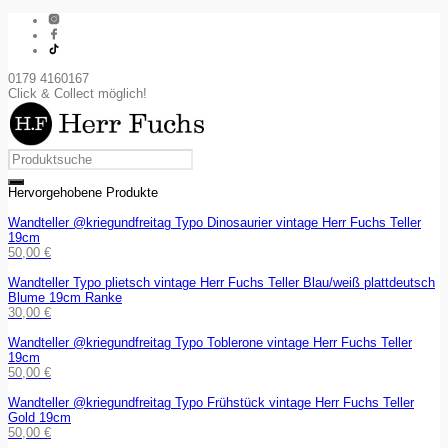
0179 4160167
Click & Collect möglich!
Hervorgehobene Produkte
Wandteller @kriegundfreitag Typo Dinosaurier vintage Herr Fuchs Teller
19cm
50,00
€
Wandteller Typo plietsch vintage Herr Fuchs Teller Blau/weiß plattdeutsch
Blume 19cm Ranke
30,00
€
Wandteller @kriegundfreitag Typo Toblerone vintage Herr Fuchs Teller
19cm
50,00
€
Wandteller @kriegundfreitag Typo Frühstück vintage Herr Fuchs Teller
Gold 19cm
50,00
€