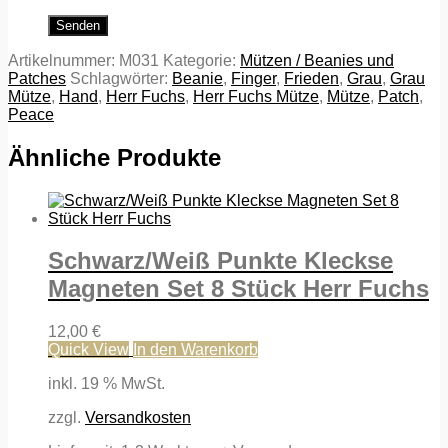
Artikelnummer:
M031
Kategorie:
Mützen / Beanies und
Patches
Schlagwörter:
Beanie
,
Finger
,
Frieden
,
Grau
,
Grau
Mütze
,
Hand
,
Herr Fuchs
,
Herr Fuchs Mütze
,
Mütze
,
Patch
,
Peace
Ähnliche Produkte
Schwarz/Weiß Punkte Kleckse
Magneten Set 8 Stück Herr Fuchs
12,00
€
Quick View
In den Warenkorb
inkl. 19 % MwSt.
zzgl.
Versandkosten