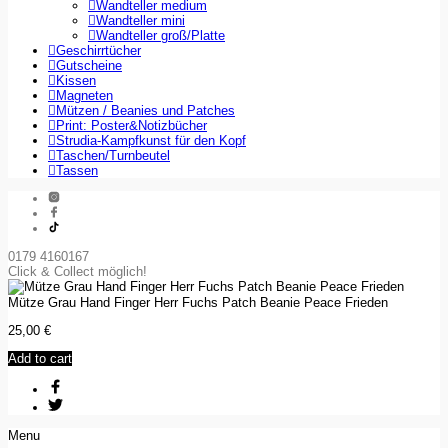
Wandteller medium
Wandteller mini
Wandteller groß/Platte
Geschirrtücher
Gutscheine
Kissen
Magneten
Mützen / Beanies und Patches
Print: Poster&Notizbücher
Strudia-Kampfkunst für den Kopf
Taschen/Turnbeutel
Tassen
0179 4160167
Click & Collect möglich!
Mütze Grau Hand Finger Herr Fuchs Patch Beanie Peace Frieden
25,00
€
Add to cart
Menu