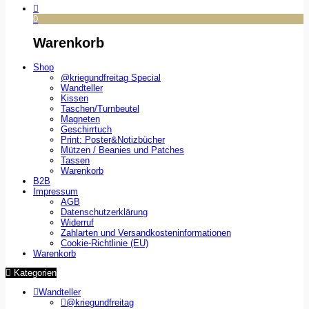
0
Warenkorb
Shop
@kriegundfreitag Special
Wandteller
Kissen
Taschen/Turnbeutel
Magneten
Geschirrtuch
Print: Poster&Notizbücher
Mützen / Beanies und Patches
Tassen
Warenkorb
B2B
Impressum
AGB
Datenschutzerklärung
Widerruf
Zahlarten und Versandkosteninformationen
Cookie-Richtlinie (EU)
Warenkorb
Kategorien
Wandteller
@kriegundfreitag