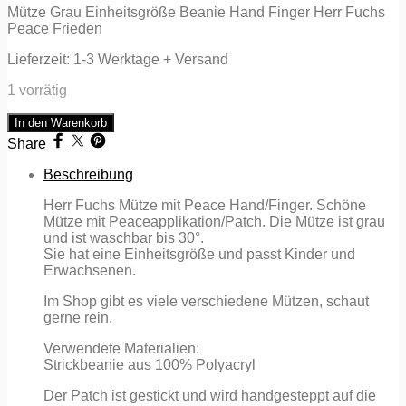
Mütze Grau Einheitsgröße Beanie Hand Finger Herr Fuchs
Peace Frieden
Lieferzeit:
1-3 Werktage + Versand
1 vorrätig
Mütze
In den Warenkorb
Grau
Share
Hand
Finger
Beschreibung
Herr
Fuchs
Herr Fuchs Mütze mit Peace Hand/Finger. Schöne
Patch
Mütze mit Peaceapplikation/Patch. Die Mütze ist grau
Beanie
und ist waschbar bis 30°.
Peace
Sie hat eine Einheitsgröße und passt Kinder und
Frieden
Erwachsenen.
Menge
Im Shop gibt es viele verschiedene Mützen, schaut
gerne rein.
Verwendete Materialien:
Strickbeanie aus 100% Polyacryl
Der Patch ist gestickt und wird handgesteppt auf die