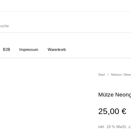
B2B
Impressum
Warenkorb
ler
Geschirrtücher
Gutscheine
Start
/
Mützen / Bea
Mütze Neong
Strudia-Kampfkunst für den
Notizbücher
Taschen/Turnbeutel
Kopf
25,00
€
inkl. 19 % MwSt.
z