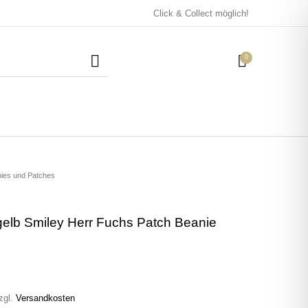
Click & Collect möglich!
0
Mützen / Beanies und
Kissen
Magneten
Patches
nies und Patches
elb Smiley Herr Fuchs Patch Beanie
Tassen
zgl.
Versandkosten