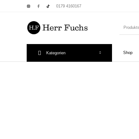
0179 4160167
Shop
Kategorien
New Products
On Sale!
Wandtel
Print: Poster&