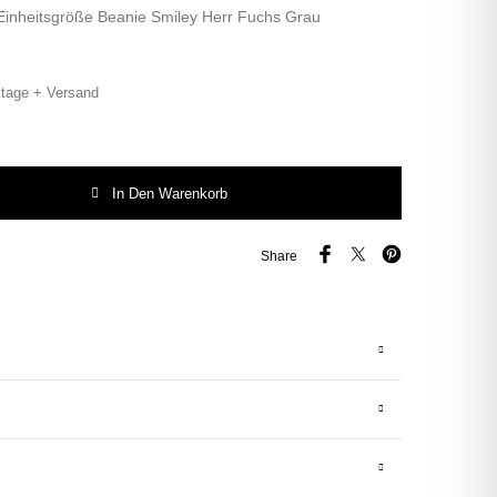
inheitsgröße Beanie Smiley Herr Fuchs Grau
tage + Versand
iley Herr Fuchs Patch Beanie Menge
In Den Warenkorb
Share