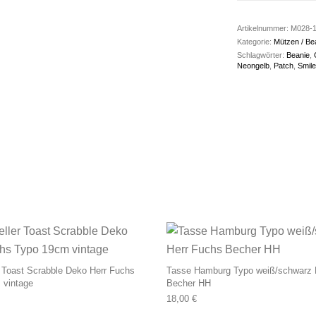
Artikelnummer:
M028-1
Kategorie:
Mützen / Be
Schlagwörter:
Beanie
,
Neongelb
,
Patch
,
Smil
 Toast Scrabble Deko Herr Fuchs
Tasse Hamburg Typo weiß/schwarz 
 vintage
Becher HH
18,00
€