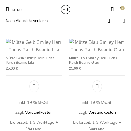
0
Start
/
Produkte verschlagwortet mit „Smiley“
MENU
New Products
On Sale!
Wandteller
Geschirrtücher
Mütze Gelb Smiley Herr Fuchs
Mütze Blau Smiley Herr Fuchs
Patch Beanie Lila
Patch Beanie Grau
25,00
€
25,00
€
Mützen / Beanies und
Gutscheine
Kissen
Magneten
Patches
inkl. 19 % MwSt.
inkl. 19 % MwSt.
Print:
Strudia-Kampfkunst
Taschen/Turnbeutel
Tassen
Poster&Notizbücher
für den Kopf
zzgl.
Versandkosten
zzgl.
Versandkosten
Lieferzeit:
1-3 Werktage +
Lieferzeit:
1-3 Werktage +
Versand
Versand