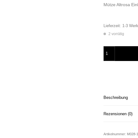
Mütze Altrosa Ei
Lieferzeit:
1-3 Werk
2 vorrätig
Mütze Altrosa Smi
Beschreibung
Rezensionen (0)
Artikelnummer:
M028-