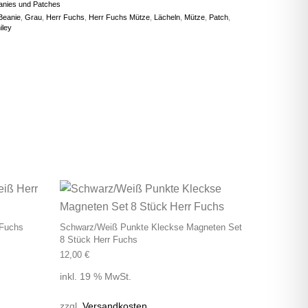
anies und Patches
Beanie
,
Grau
,
Herr Fuchs
,
Herr Fuchs Mütze
,
Lächeln
,
Mütze
,
Patch
,
iley
 auf. Die Optionen können auf der Produktseite gewählt werden
 Fuchs
Schwarz/Weiß Punkte Kleckse Magneten Set
8 Stück Herr Fuchs
12,00
€
inkl. 19 % MwSt.
zzgl.
Versandkosten