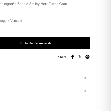
nheitsgröße Beanie Smiley Herr Fuchs Grau
tage + Versand
ley Herr Fuchs Patch Beanie Menge
In Den Warenkorb
Share
1