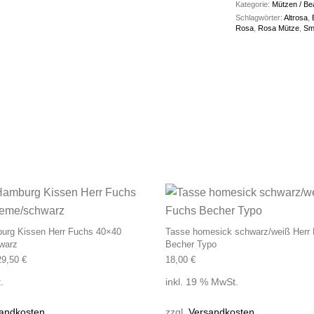
Kategorie:
Mützen / Be
Schlagwörter:
Altrosa
,
Rosa
,
Rosa Mütze
,
Sm
Dieses Produkt weist mehrere Varianten
urg Kissen Herr Fuchs 40×40
Tasse homesick schwarz/weiß Herr
warz
Becher Typo
29,50
€
18,00
€
.
inkl. 19 % MwSt.
andkosten
zzgl.
Versandkosten