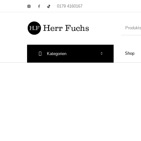
0179 4160167
Shop
Kategorien
New Products
On Sale!
Wandtel
Print: Poster&