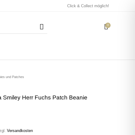
Click & Collect möglich!
0
Mützen / Beanies und
Kissen
Magneten
Patches
nies und Patches
a Smiley Herr Fuchs Patch Beanie
Tassen
zgl.
Versandkosten