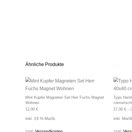
Ähnliche Produkte
Mint Kupfer Magneten Set Herr Fuchs Magnet
Typo Hamb
Wohnen
creme/sch
12,00
€
27,00
€
–
inkl. 19 % MwSt.
inkl. MwSt
zzgl.
Versandkosten
zzgl.
Vers