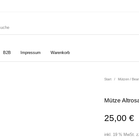
B2B
Impressum
Warenkorb
ler
Geschirrtücher
Gutscheine
Start
/
Mützen / Bea
Mütze Altros
Strudia-Kampfkunst für den
Notizbücher
Taschen/Turnbeutel
Kopf
25,00
€
inkl. 19 % MwSt.
z