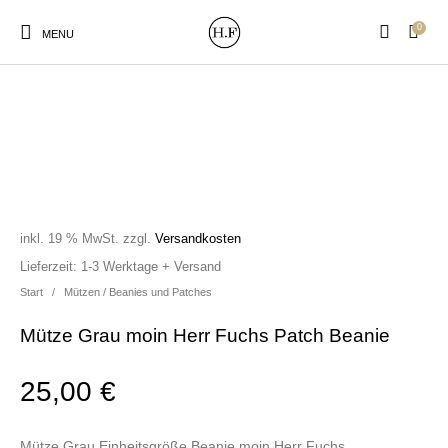
0
MENU
New Products
On Sale!
Wandteller
Geschirrtücher
inkl. 19 % MwSt.
zzgl.
Versandkosten
Lieferzeit:
1-3 Werktage + Versand
Mützen / Beanies und
Gutscheine
Kissen
Magneten
Patches
Start
/
Mützen / Beanies und Patches
Mütze Grau moin Herr Fuchs Patch Beanie
Print:
Strudia-Kampfkunst
Taschen/Turnbeutel
Tassen
Poster&Notizbücher
für den Kopf
25,00
€
Mütze Grau Einheitsgröße Beanie moin Herr Fuchs