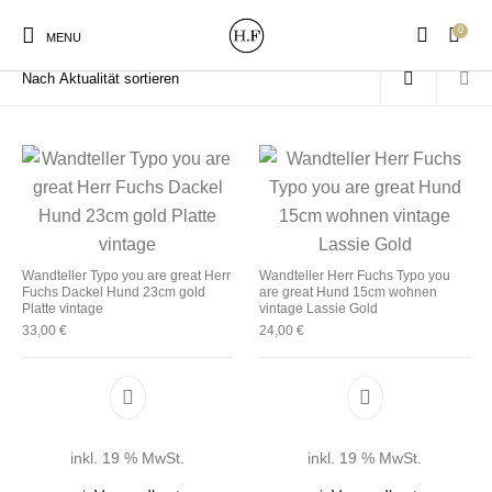
0
Start
/
Produkte verschlagwortet mit „Hund“
MENU
New Products
On Sale!
Wandteller
Geschirrtücher
Wandteller Typo you are great Herr
Wandteller Herr Fuchs Typo you
Fuchs Dackel Hund 23cm gold
are great Hund 15cm wohnen
Mützen / Beanies und
Gutscheine
Kissen
Magneten
Platte vintage
vintage Lassie Gold
Patches
33,00
€
24,00
€
Print:
Strudia-Kampfkunst
Taschen/Turnbeutel
Tassen
Poster&Notizbücher
für den Kopf
inkl. 19 % MwSt.
inkl. 19 % MwSt.