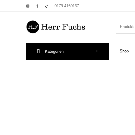
0179 4160167
Shop
Kategorien
New Products
On Sale!
Wandtel
Print: Poster&