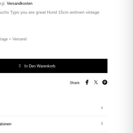
zgl.
Versandkosten
Fuchs Typo you are great Hund 15cm wohnen vintage
tage + Versand
chs Typo you are great Hund 15cm wohnen vintage Lassie Gold Menge
In Den Warenkorb
Share
ationen