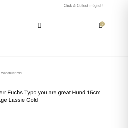
Click & Collect möglich!
0
Mützen / Beanies und
Kissen
Magneten
Patches
Wandteller mini
err Fuchs Typo you are great Hund 15cm
Tassen
age Lassie Gold