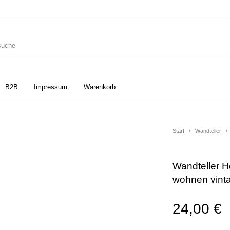
B2B
Impressum
Warenkorb
ler
Geschirrtücher
Gutscheine
Start
/
Wandteller
/
Wandteller H
Strudia-Kampfkunst für den
Notizbücher
Taschen/Turnbeutel
wohnen vint
Kopf
24,00
€