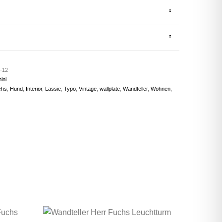
1-12
ini
chs
,
Hund
,
Interior
,
Lassie
,
Typo
,
Vintage
,
wallplate
,
Wandteller
,
Wohnen
,