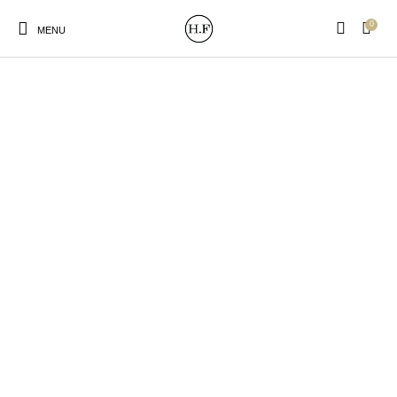
0
MENU
New Products
On Sale!
Wandteller
Geschirrtücher
Mützen / Beanies und
Gutscheine
Kissen
Magneten
Patches
Print:
Strudia-Kampfkunst
Taschen/Turnbeutel
Tassen
Poster&Notizbücher
für den Kopf