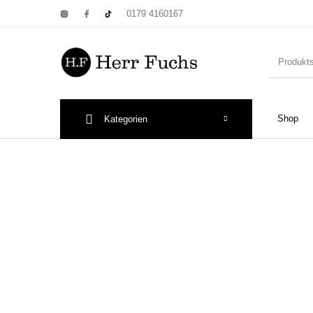
0179 4160167
Shop
Kategorien
New Products
On Sale!
Wandtel
Print: Poster&