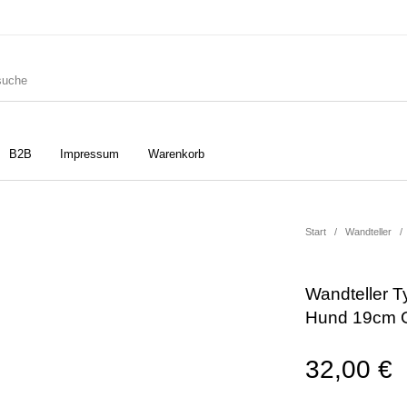
B2B
Impressum
Warenkorb
ler
Geschirrtücher
Gutscheine
Start
/
Wandteller
/
Wandteller T
Strudia-Kampfkunst für den
Notizbücher
Taschen/Turnbeutel
Hund 19cm G
Kopf
32,00
€