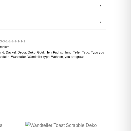
3-3-1-1-1-1-1-1-1
medium
und
,
Dackel
,
Decor
,
Deko
,
Gold
,
Herr Fuchs
,
Hund
,
Teller
,
Typo
,
Typo you
ddeko
,
Wandteller
,
Wandteller typo
,
Wohnen
,
you are great