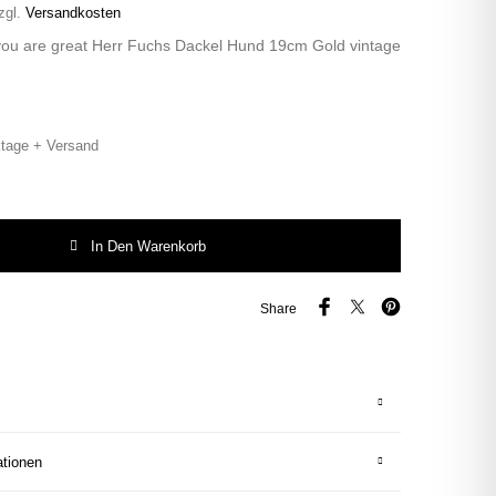
zgl.
Versandkosten
you are great Herr Fuchs Dackel Hund 19cm Gold vintage
tage + Versand
ou are great Herr Fuchs Dackel Hund 19cm Gold vintage Wohnen Menge
In Den Warenkorb
Share
ationen