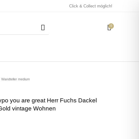
Click & Collect möglich!
0
Mützen / Beanies und
Kissen
Magneten
Patches
Wandteller medium
ypo you are great Herr Fuchs Dackel
Tassen
old vintage Wohnen