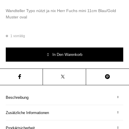
Wandteller Typo nützt ja nix Herr Fuchs mini 11cm Blau/Gold
Muster oval
1 vorrätig
Wandteller Typo nützt ja nix Herr Fuchs mini 11cm Blau/Gold Muster ova
In Den Warenkorb
Beschreibung
Zusätzliche Informationen
Produktsicherheit