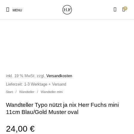
0
MENU
New Products
On Sale!
Wandteller
Geschirrtücher
inkl. 19 % MwSt.
zzgl.
Versandkosten
Mützen / Beanies und
Gutscheine
Kissen
Magneten
Lieferzeit:
1-3 Werktage + Versand
Patches
Start
/
Wandteller
/
Wandteller mini
Wandteller Typo nützt ja nix Herr Fuchs mini
Print:
Strudia-Kampfkunst
Taschen/Turnbeutel
Tassen
11cm Blau/Gold Muster oval
Poster&Notizbücher
für den Kopf
24,00
€