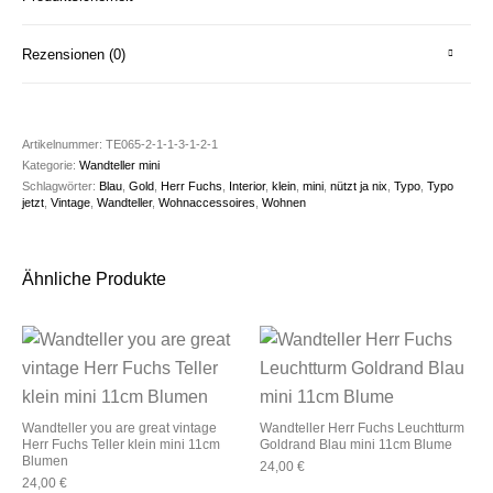
Rezensionen (0)
Artikelnummer:
TE065-2-1-1-3-1-2-1
Kategorie:
Wandteller mini
Schlagwörter:
Blau
,
Gold
,
Herr Fuchs
,
Interior
,
klein
,
mini
,
nützt ja nix
,
Typo
,
Typo
jetzt
,
Vintage
,
Wandteller
,
Wohnaccessoires
,
Wohnen
Ähnliche Produkte
Wandteller you are great vintage
Wandteller Herr Fuchs Leuchtturm
Herr Fuchs Teller klein mini 11cm
Goldrand Blau mini 11cm Blume
Blumen
24,00
€
24,00
€