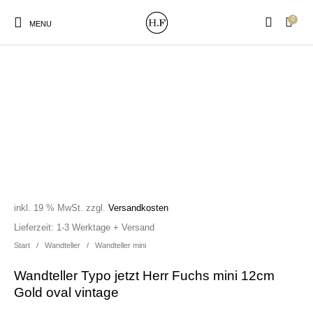
0
MENU
New Products
On Sale!
Wandteller
Geschirrtücher
Mützen / Beanies und
Gutscheine
Kissen
Magneten
Patches
inkl. 19 % MwSt.
zzgl.
Versandkosten
Lieferzeit:
1-3 Werktage + Versand
Start
/
Wandteller
/
Wandteller mini
Print:
Strudia-Kampfkunst
Taschen/Turnbeutel
Tassen
Poster&Notizbücher
für den Kopf
Wandteller Typo jetzt Herr Fuchs mini 12cm
Gold oval vintage