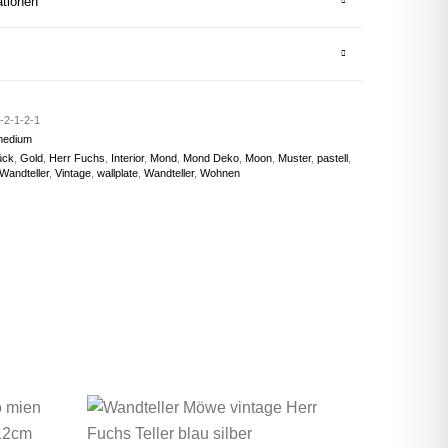
ationen
-2-1-2-1
medium
ück
,
Gold
,
Herr Fuchs
,
Interior
,
Mond
,
Mond Deko
,
Moon
,
Muster
,
pastell
,
Wandteller
,
Vintage
,
wallplate
,
Wandteller
,
Wohnen