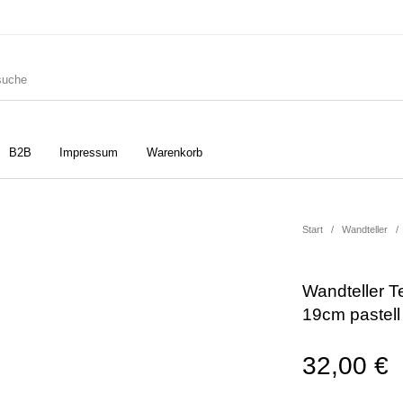
B2B
Impressum
Warenkorb
ler
Geschirrtücher
Gutscheine
Start
/
Wandteller
/
Wandteller T
Strudia-Kampfkunst für den
Notizbücher
Taschen/Turnbeutel
19cm pastell
Kopf
32,00
€