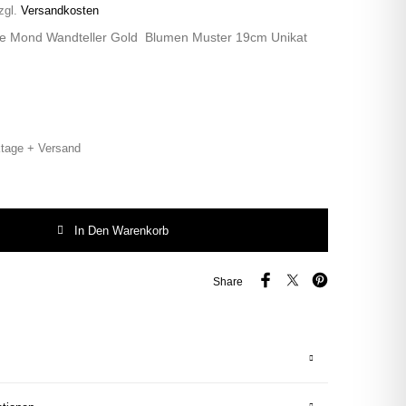
zgl.
Versandkosten
ge Mond Wandteller Gold Blumen Muster 19cm Unikat
tage + Versand
Herr Fuchs Mond gold Muster Unikat 19cm pastell Punkte Menge
In Den Warenkorb
Share