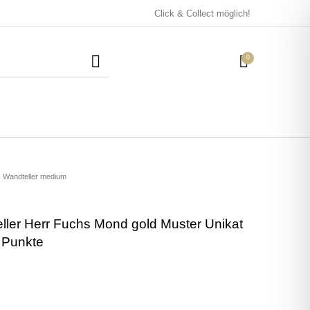
Click & Collect möglich!
0
Mützen / Beanies und
Kissen
Magneten
Patches
Wandteller medium
eller Herr Fuchs Mond gold Muster Unikat
Tassen
 Punkte