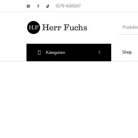
0179 4160167
Shop
Kategorien
New Products
On Sale!
Wandtel
Print: Poster&