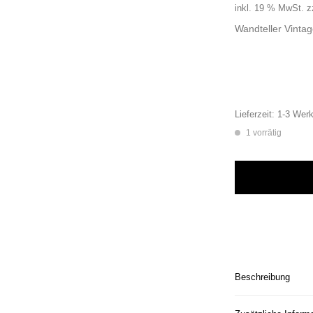
inkl. 19 % MwSt.
z
Wandteller Vinta
Lieferzeit:
1-3 Werk
1 vorrätig
Wandteller Teller 
Beschreibung