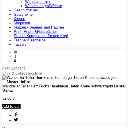
Wandteller mini
Wandteller groß/Platte
Geschirrtücher
Gutscheine
Kissen
Magneten
Mützen / Beanies und Patches
Print: Poster&Notizbücher
Strudia-Kampfkunst für den Kopf
Taschen/Turnbeutel
Tassen
0179 4160167
Click & Collect möglich!
Wandteller Teller Herr Fuchs Hamburger Hafen Kräne schwarz/gold Muster
Unikat
32,00
€
Add to cart