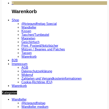
0
Warenkorb
Shop
@kriegundfreitag Special
Wandteller
Kissen
Taschen/Turnbeutel
Magneten
Geschirrtuch
Print: Poster&Notizbücher
Mützen / Beanies und Patches
Tassen
Warenkorb
B2B
Impressum
AGB
Datenschutzerklärung
Widerruf
Zahlarten und Versandkosteninformationen
Cookie-Richtlinie (EU)
Warenkorb
Kategorien
Wandteller
@kriegundfreitag
Wandteller medium