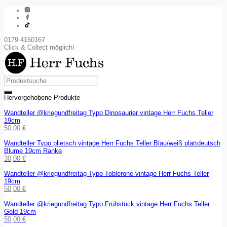
0179 4160167
Click & Collect möglich!
Hervorgehobene Produkte
Wandteller @kriegundfreitag Typo Dinosaurier vintage Herr Fuchs Teller
19cm
50,00
€
Wandteller Typo plietsch vintage Herr Fuchs Teller Blau/weiß plattdeutsch
Blume 19cm Ranke
30,00
€
Wandteller @kriegundfreitag Typo Toblerone vintage Herr Fuchs Teller
19cm
50,00
€
Wandteller @kriegundfreitag Typo Frühstück vintage Herr Fuchs Teller
Gold 19cm
50,00
€