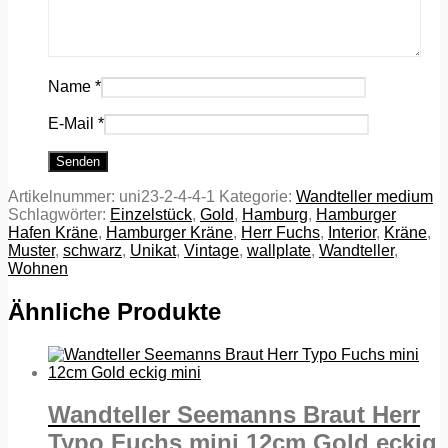
Name
*
E-Mail
*
Artikelnummer:
uni23-2-4-4-1
Kategorie:
Wandteller medium
Schlagwörter:
Einzelstück
,
Gold
,
Hamburg
,
Hamburger
Hafen Kräne
,
Hamburger Kräne
,
Herr Fuchs
,
Interior
,
Kräne
,
Muster
,
schwarz
,
Unikat
,
Vintage
,
wallplate
,
Wandteller
,
Wohnen
Ähnliche Produkte
Wandteller Seemanns Braut Herr
Typo Fuchs mini 12cm Gold eckig