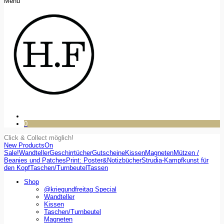
Menu
0
Click & Collect möglich!
New Products
On
Sale!
Wandteller
Geschirrtücher
Gutscheine
Kissen
Magneten
Mützen /
Beanies und Patches
Print: Poster&Notizbücher
Strudia-Kampfkunst für
den Kopf
Taschen/Turnbeutel
Tassen
Shop
@kriegundfreitag Special
Wandteller
Kissen
Taschen/Turnbeutel
Magneten