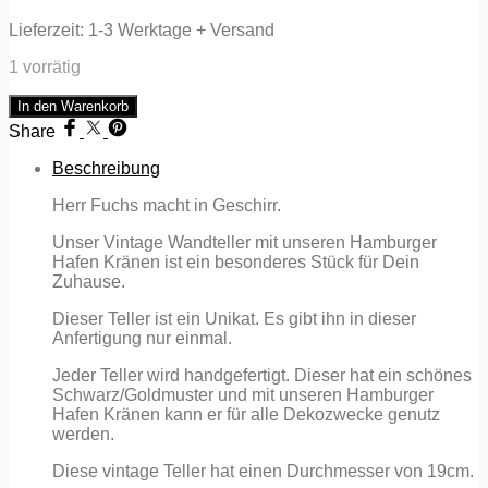
Lieferzeit:
1-3 Werktage + Versand
1 vorrätig
Wandteller
In den Warenkorb
Teller
Share
Herr
Fuchs
Beschreibung
Hamburger
Hafen
Herr Fuchs macht in Geschirr.
Kräne
schwarz/gold
Unser Vintage Wandteller mit unseren Hamburger
Muster
Hafen Kränen ist ein besonderes Stück für Dein
Unikat
Zuhause.
Menge
Dieser Teller ist ein Unikat. Es gibt ihn in dieser
Anfertigung nur einmal.
Jeder Teller wird handgefertigt. Dieser hat ein schönes
Schwarz/Goldmuster und mit unseren Hamburger
Hafen Kränen kann er für alle Dekozwecke genutz
werden.
Diese vintage Teller hat einen Durchmesser von 19cm.