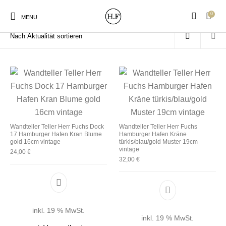
0
Start
/
Produkte verschlagwortet mit „Hamburger Hafen Kräne“
MENU
New Products
On Sale!
Wandteller
Geschirrtücher
Wandteller Teller Herr Fuchs Dock
Wandteller Teller Herr Fuchs
17 Hamburger Hafen Kran Blume
Hamburger Hafen Kräne
Mützen / Beanies und
Gutscheine
Kissen
Magneten
gold 16cm vintage
türkis/blau/gold Muster 19cm
Patches
vintage
24,00
€
32,00
€
Print:
Strudia-Kampfkunst
Taschen/Turnbeutel
Tassen
Poster&Notizbücher
für den Kopf
inkl. 19 % MwSt.
inkl. 19 % MwSt.