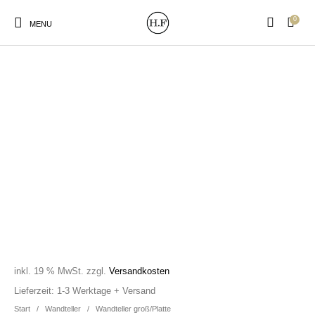
0
MENU
New Products
On Sale!
Wandteller
Geschirrtücher
Mützen / Beanies und
Gutscheine
Kissen
Magneten
Patches
Print:
Strudia-Kampfkunst
Taschen/Turnbeutel
Tassen
Poster&Notizbücher
für den Kopf
inkl. 19 % MwSt.
zzgl.
Versandkosten
Lieferzeit:
1-3 Werktage + Versand
Start
/
Wandteller
/
Wandteller groß/Platte