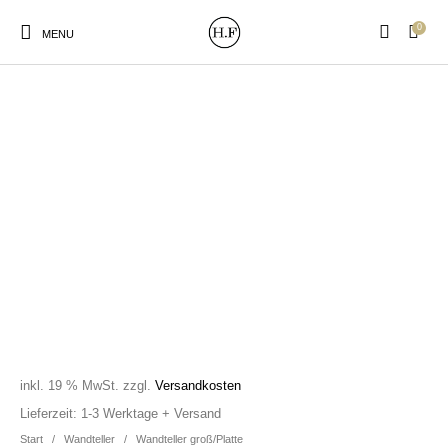
0
MENU
New Products
On Sale!
Wandteller
Geschirrtücher
Mützen / Beanies und
Gutscheine
Kissen
Magneten
Patches
Print:
Strudia-Kampfkunst
Taschen/Turnbeutel
Tassen
Poster&Notizbücher
für den Kopf
inkl. 19 % MwSt.
zzgl.
Versandkosten
Lieferzeit:
1-3 Werktage + Versand
Start
/
Wandteller
/
Wandteller groß/Platte