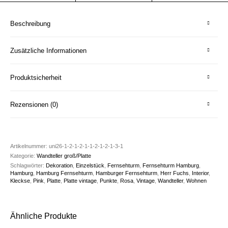
Beschreibung
Zusätzliche Informationen
Produktsicherheit
Rezensionen (0)
Artikelnummer:
uni26-1-2-1-2-1-1-2-1-2-1-3-1
Kategorie:
Wandteller groß/Platte
Schlagwörter:
Dekoration
,
Einzelstück
,
Fernsehturm
,
Fernsehturm Hamburg
,
Hamburg
,
Hamburg Fernsehturm
,
Hamburger Fernsehturm
,
Herr Fuchs
,
Interior
,
Kleckse
,
Pink
,
Platte
,
Platte vintage
,
Punkte
,
Rosa
,
Vintage
,
Wandteller
,
Wohnen
Ähnliche Produkte