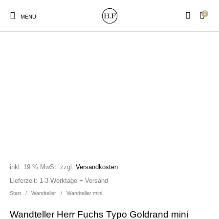
0
MENU
New Products
On Sale!
Wandteller
Geschirrtücher
Mützen / Beanies und
Gutscheine
Kissen
Magneten
Patches
inkl. 19 % MwSt.
zzgl.
Versandkosten
Print:
Strudia-Kampfkunst
Taschen/Turnbeutel
Tassen
Lieferzeit:
1-3 Werktage + Versand
Poster&Notizbücher
für den Kopf
Start
/
Wandteller
/
Wandteller mini
Wandteller Herr Fuchs Typo Goldrand mini