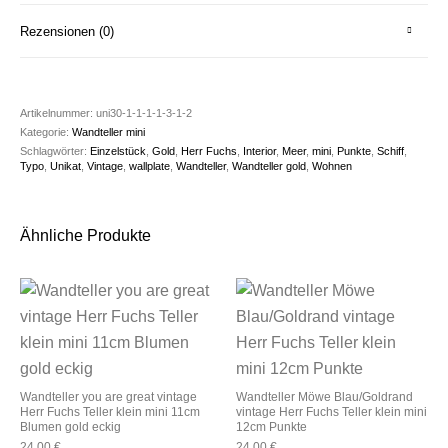
Rezensionen (0)
Artikelnummer:
uni30-1-1-1-1-3-1-2
Kategorie:
Wandteller mini
Schlagwörter:
Einzelstück
,
Gold
,
Herr Fuchs
,
Interior
,
Meer
,
mini
,
Punkte
,
Schiff
,
Typo
,
Unikat
,
Vintage
,
wallplate
,
Wandteller
,
Wandteller gold
,
Wohnen
Ähnliche Produkte
Wandteller you are great vintage
Wandteller Möwe Blau/Goldrand
Herr Fuchs Teller klein mini 11cm
vintage Herr Fuchs Teller klein mini
Blumen gold eckig
12cm Punkte
24,00
€
24,00
€