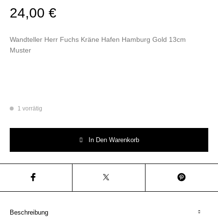
24,00
€
Wandteller Herr Fuchs Kräne Hafen Hamburg Gold 13cm
Muster
1 vorrätig
Wandteller Herr Fuchs Kräne Hafen Hamburg Gold 13cm Muster Menge
In Den Warenkorb
Beschreibung