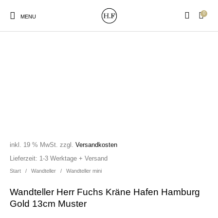
0
MENU
New Products
On Sale!
Wandteller
Geschirrtücher
Mützen / Beanies und
Gutscheine
Kissen
Magneten
Patches
inkl. 19 % MwSt.
zzgl.
Versandkosten
Lieferzeit:
1-3 Werktage + Versand
Start
/
Wandteller
/
Wandteller mini
Print:
Strudia-Kampfkunst
Taschen/Turnbeutel
Tassen
Poster&Notizbücher
für den Kopf
Wandteller Herr Fuchs Kräne Hafen Hamburg
Gold 13cm Muster