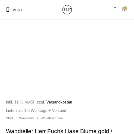
0
MENU
New Products
On Sale!
Wandteller
Geschirrtücher
Mützen / Beanies und
Gutscheine
Kissen
Magneten
Patches
inkl. 19 % MwSt.
zzgl.
Versandkosten
Print:
Strudia-Kampfkunst
Taschen/Turnbeutel
Tassen
Lieferzeit:
1-3 Werktage + Versand
Poster&Notizbücher
für den Kopf
Start
/
Wandteller
/
Wandteller mini
Wandteller Herr Fuchs Hase Blume gold /