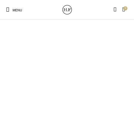
0
MENU
New Products
On Sale!
Wandteller
Geschirrtücher
Mützen / Beanies und
Gutscheine
Kissen
Magneten
Patches
Print:
Strudia-Kampfkunst
Taschen/Turnbeutel
Tassen
Poster&Notizbücher
für den Kopf