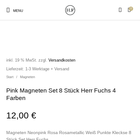
0
MENU
inkl. 19 % MwSt.
zzgl.
Versandkosten
New Products
On Sale!
Wandteller
Geschirrtücher
Lieferzeit:
1-3 Werktage + Versand
Start
/
Magneten
Mützen / Beanies und
Gutscheine
Kissen
Magneten
Patches
Pink Magneten Set 8 Stück Herr Fuchs 4
Farben
12,00
Print:
€
Strudia-Kampfkunst
Taschen/Turnbeutel
Tassen
Poster&Notizbücher
für den Kopf
Magneten Neonpink Rosa Rosametallic Weiß Punkte Kleckse 8
Stück Set Herr Fuchs