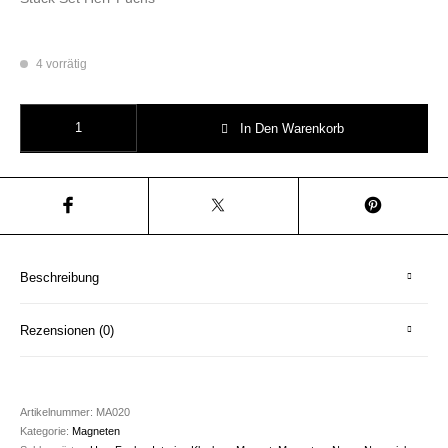
4 vorrätig
Pink Magneten Set 8 Stück Herr Fuchs 4 Farben Menge
In Den Warenkorb
Beschreibung
Rezensionen (0)
Artikelnummer:
MA020
Kategorie:
Magneten