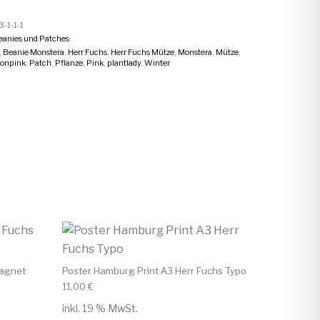
-1-1-1
eanies und Patches
,
Beanie Monstera
,
Herr Fuchs
,
Herr Fuchs Mütze
,
Monstera
,
Mütze
,
onpink
,
Patch
,
Pflanze
,
Pink
,
plantlady
,
Winter
Magnet
Poster Hamburg Print A3 Herr Fuchs Typo
11,00
€
inkl. 19 % MwSt.