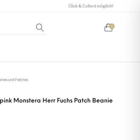
Click & Collect möglich!
0
Mützen / Beanies und
Kissen
Magneten
Patches
anies und Patches
ink Monstera Herr Fuchs Patch Beanie
Tassen