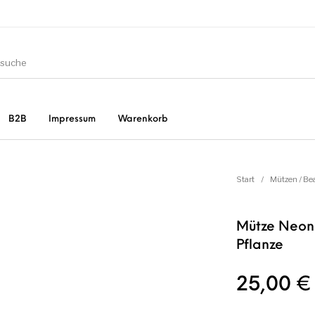
B2B
Impressum
Warenkorb
ler
Geschirrtücher
Gutscheine
Start
/
Mützen / Be
Mütze Neonp
:
Strudia-Kampfkunst für
Taschen/Turnbeutel
Pflanze
zbücher
den Kopf
25,00
€