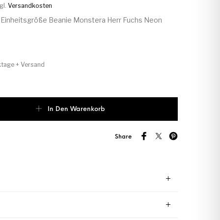
gl.
Versandkosten
Einheitsgröße Beanie Monstera Herr Fuchs Neon
ktage + Versand
Monstera Herr Fuchs Patch Beanie Pflanze Menge
In Den Warenkorb
Share