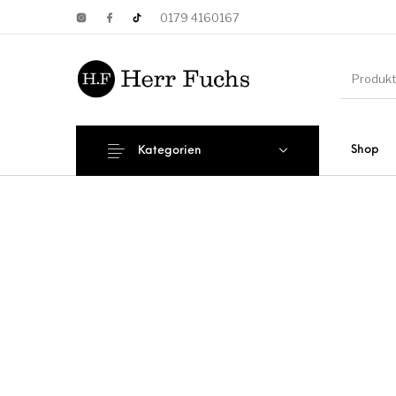
0179 4160167
Shop
Kategorien
New Products
On Sale!
Wandtel
Print
Poster&Noti