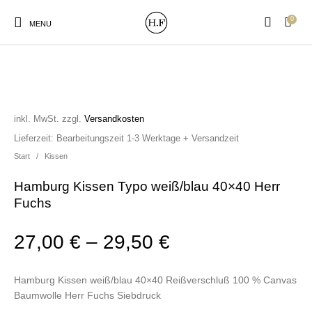
0
MENU
inkl. MwSt.
zzgl.
Versandkosten
New Products
On Sale!
Wandteller
Geschirrtücher
Lieferzeit:
Bearbeitungszeit 1-3 Werktage + Versandzeit
Start
/
Kissen
Hamburg Kissen Typo weiß/blau 40×40 Herr
Mützen / Beanies und
Gutscheine
Kissen
Magneten
Patches
Fuchs
27,00
€
–
29,50
€
Print:
Strudia-Kampfkunst
Taschen/Turnbeutel
Tassen
Poster&Notizbücher
für den Kopf
Hamburg Kissen weiß/blau 40×40 Reißverschluß 100 % Canvas
Baumwolle Herr Fuchs Siebdruck