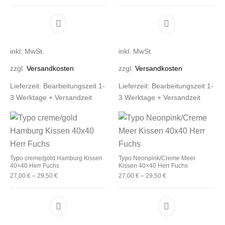
Dieses Produkt weist mehrere Varianten auf. D
Dieses Produkt 
inkl. MwSt.
inkl. MwSt.
zzgl.
Versandkosten
zzgl.
Versandkosten
Lieferzeit:
Bearbeitungszeit 1-
Lieferzeit:
Bearbeitungszeit 1-
3 Werktage + Versandzeit
3 Werktage + Versandzeit
Typo creme/gold Hamburg Kissen
Typo Neonpink/Creme Meer
40×40 Herr Fuchs
Kissen 40×40 Herr Fuchs
27,00
€
–
29,50
€
27,00
€
–
29,50
€
Dieses Produkt weist mehrere Varianten auf. D
Dieses Produkt 