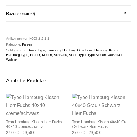
Rezensionen (0)
Artikelnummer:
K093-2-2-1-1
Kategorie:
Kissen
Schlagwörter:
Druck Typo
,
Hamburg
,
Hamburg Geschenk
,
Hamburg Kissen
,
Hamburg Typo
,
Interior
,
Kissen
,
Schnack
,
Stadt
,
Typo
,
Typo Kissen
,
weiß/blau
,
Wohnen
Ähnliche Produkte
Typo Hamburg Kissen Herr Fuchs
Typo Hamburg Kissen 40×40 Grau
40×40 creme/schwarz
/ Schwarz Herr Fuchs
27,00
€
–
29,50
€
27,00
€
–
29,50
€