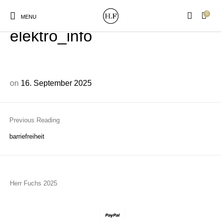
0
MENU
elektro_info
on
16. September 2025
New Products
On Sale!
Wandteller
Geschirrtücher
Previous Reading
Mützen / Beanies und
barriefreiheit
Gutscheine
Kissen
Magneten
Patches
Print:
Strudia-Kampfkunst
Taschen/Turnbeutel
Tassen
Herr Fuchs 2025
Poster&Notizbücher
für den Kopf