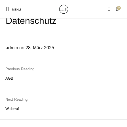
0
MENU
Datenschutz
admin
on
28. März 2025
New Products
On Sale!
Wandteller
Geschirrtücher
Previous Reading
Mützen / Beanies und
AGB
Gutscheine
Kissen
Magneten
Patches
Next Reading
Print:
Strudia-Kampfkunst
Taschen/Turnbeutel
Tassen
Poster&Notizbücher
für den Kopf
Widerruf